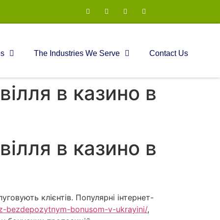
es
The Industries We Serve
Contact Us
ілля в казино в
ілля в казино в
уговують клієнтів. Популярні інтернет-
y-z-bezdepozytnym-bonusom-v-ukrayini/
,