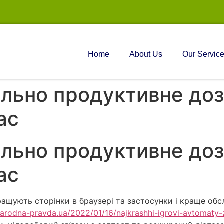
Home
About Us
Our Servic
льно продуктивне дозв
ас
льно продуктивне дозв
ас
ащують сторінки в браузері та застосунки і краще обсл
/narodna-pravda.ua/2022/01/16/najkrashhi-igrovi-avtomat