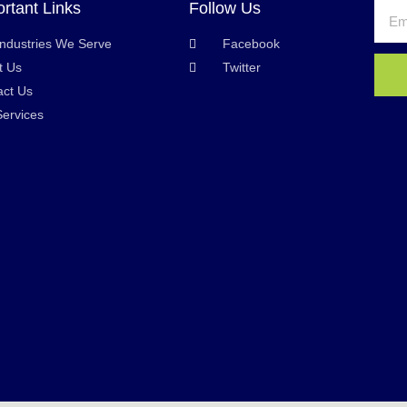
rtant Links
Follow Us
Industries We Serve
Facebook
t Us
Twitter
act Us
Services