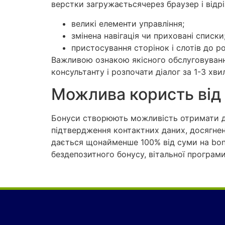
верстки загружаєтьсячерез браузер і від
великі елементи управління;
змінена навігація чи приховані списки
пристосування сторінок і слотів до р
Важливою ознакою якісного обслуговування
консультанту і розпочати діалог за 1-3 хви
Можлива користь від
Бонуси створюють можливість отримати до
підтвердження контактних даних, досягнен
дається щонайменше 100% від суми на bon
бездепозитного бонусу, вітальної програми,