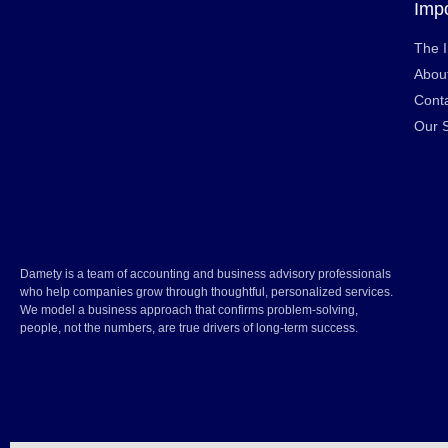
Impo
The 
Abou
Cont
Our 
Damety is a team of accounting and business advisory professionals
who help companies grow through thoughtful, personalized services.
We model a business approach that confirms problem-solving,
people, not the numbers, are true drivers of long-term success.